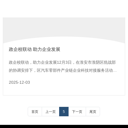
政企校联动 助力企业发展
政企校联动，助力企业发展12月3日，在淮安市淮阴区统战部
的协调安排下，区汽车零部件产业链企业科技对接服务活动走
进绿友集团新能源车辆有限公司。区委统战部常务副部长、工
2025-12-03
商联党组书记李宏带队，区工商联王浪、财经职业技术学院教
授何玉林，以及工信局、科技局、商务局、淮阴港口集团相关
主要负责人等政企校代表一行，深入企业一线开展考察指导。
绿友集团新能源车辆有限公司总经理张得玉携主要部门负责人
首页
上一页
5
下一页
尾页
全程陪同接待，政企校三方齐聚一堂，共话协同创新，共谋产
业升级。深入现场，感受技术能力和规模首先考察团一行率先