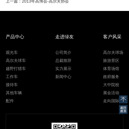
上一篇
：
2013年高博会-高尔夫协会
产品中心
走进绿友
客户风采
观光车
公司简介
高尔夫球场
高尔夫球车
总裁致辞
旅游景区
越野打猎车
实力展示
体育场馆
工作车
新闻中心
政府服务
接待车
大中院校
其他车辆
展会活动
配件
走向国际