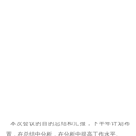
及原因分析。
下半年工作计划
，
明确
业务
目标（业绩指标、
重点推进的项目）、具体策略（资源分配、执行
步骤）、预期成果。
对于工作中
表现优秀的团队或个人进行表彰，
提升士气
，
表彰与激励
。
本次会议在淮安工厂举行，公司总经理带领工
厂团队在会议室开会，
结合
北京
线上
同事一起参
加。
本次会议的目的总结和汇报，下半年计划布
置，在总结中分析，在分析中提高工作水平。